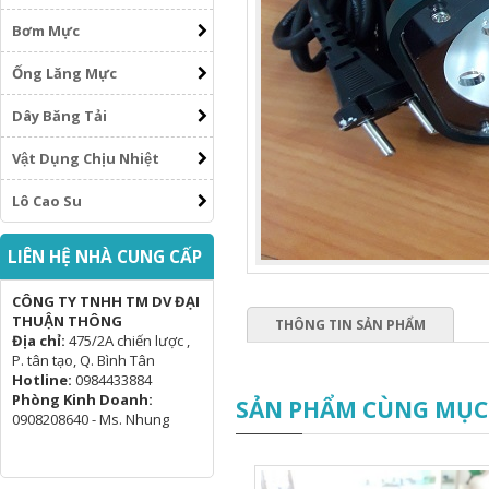
Bơm Mực
Ống Lăng Mực
Dây Băng Tải
Vật Dụng Chịu Nhiệt
Lô Cao Su
LIÊN HỆ NHÀ CUNG CẤP
CÔNG TY TNHH TM DV ĐẠI
THUẬN THÔNG
THÔNG TIN SẢN PHẨM
Địa chỉ:
475/2A chiến lược ,
P. tân tạo, Q. Bình Tân
Hotline:
0984433884
Phòng Kinh Doanh:
SẢN PHẨM CÙNG MỤC
0908208640 - Ms. Nhung