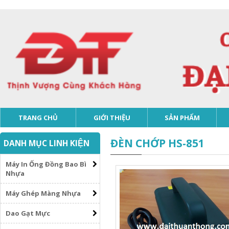
TRANG CHỦ
GIỚI THIỆU
SẢN PHẨM
ĐÈN CHỚP HS-851
DANH MỤC LINH KIỆN
Máy In Ống Đồng Bao Bì
Nhựa
Máy Ghép Màng Nhựa
Dao Gạt Mực