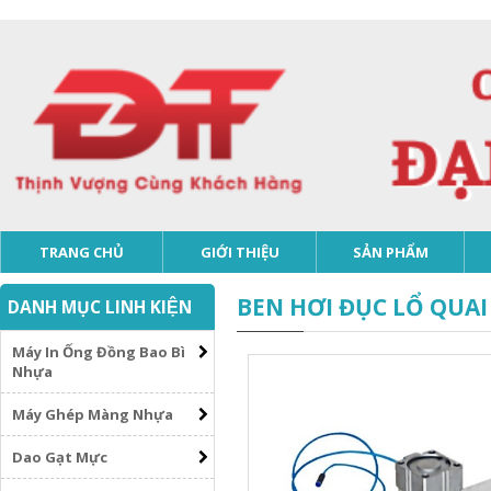
TRANG CHỦ
GIỚI THIỆU
SẢN PHẨM
BEN HƠI ĐỤC LỔ QUAI
DANH MỤC LINH KIỆN
Máy In Ống Đồng Bao Bì
Nhựa
Máy Ghép Màng Nhựa
Dao Gạt Mực