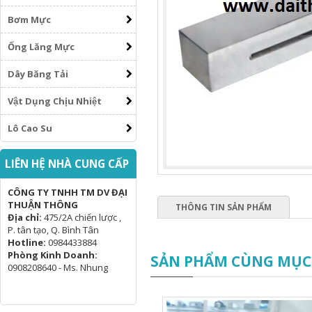
Bơm Mực
Ống Lăng Mực
Dây Băng Tải
Vật Dụng Chịu Nhiệt
Lô Cao Su
LIÊN HỆ NHÀ CUNG CẤP
CÔNG TY TNHH TM DV ĐẠI
THUẬN THÔNG
THÔNG TIN SẢN PHẨM
Địa chỉ:
475/2A chiến lược ,
P. tân tạo, Q. Bình Tân
Hotline:
0984433884
Phòng Kinh Doanh:
SẢN PHẨM CÙNG MỤC
0908208640 - Ms. Nhung