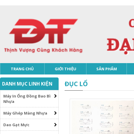
TRANG CHỦ
GIỚI THIỆU
SẢN PHẨM
ĐỤC LỔ
DANH MỤC LINH KIỆN
Máy In Ống Đồng Bao Bì
Nhựa
Máy Ghép Màng Nhựa
Dao Gạt Mực