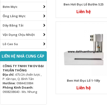
Ben Hơi Đục Lổ Bướm S25
Bơm Mực
Liên hệ
Ống Lăng Mực
Dây Băng Tải
Vật Dụng Chịu Nhiệt
Lô Cao Su
LIÊN HỆ NHÀ CUNG CẤP
CÔNG TY TNHH TM DV ĐẠI
THUẬN THÔNG
Địa chỉ:
475/2A chiến lược ,
P. tân tạo, Q. Bình Tân
Ben Hơi Đục Lổ 1-10ly
Hotline:
0984433884
Liên hệ
Phòng Kinh Doanh:
0908208640 - Ms. Nhung