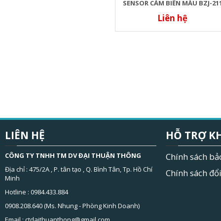
SENSOR CẢM BIẾN MÀU BZJ-21
Liên hệ
LIÊN HỆ
HỖ TRỢ K
CÔNG TY TNHH TM DV ĐẠI THUẬN THÔNG
Chính sách bả
Địa chỉ : 475/2A , P. tân tạo , Q. Bình Tân, Tp. Hồ Chí
Chính sách đổi
Minh
Hotline : 0984.433.884
0908.208.640 (Ms. Nhung - Phòng Kinh Doanh)
Email :
ctdaithuanthong@gmail.com