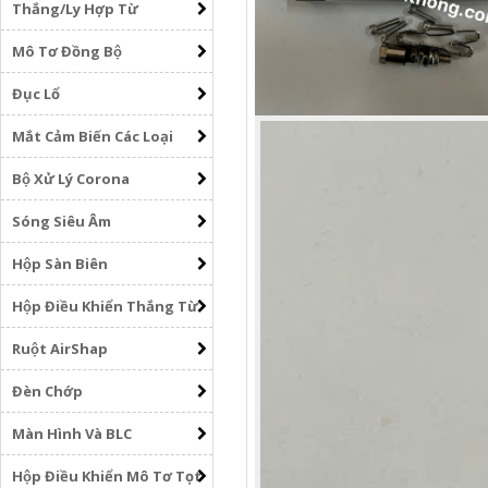
Thắng/Ly Hợp Từ
Mô Tơ Đồng Bộ
Đục Lổ
Mắt Cảm Biến Các Loại
Bộ Xử Lý Corona
Sóng Siêu Âm
Hộp Sàn Biên
Hộp Điều Khiển Thắng Từ
Ruột AirShap
Đèn Chớp
Màn Hình Và BLC
Hộp Điều Khiển Mô Tơ Tọt