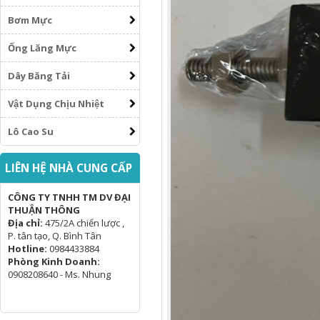
Bơm Mực
Ống Lăng Mực
Dây Băng Tải
Vật Dụng Chịu Nhiệt
Lô Cao Su
LIÊN HỆ NHÀ CUNG CẤP
CÔNG TY TNHH TM DV ĐẠI
THUẬN THÔNG
Địa chỉ:
475/2A chiến lược ,
P. tân tạo, Q. Bình Tân
Hotline:
0984433884
Phòng Kinh Doanh:
0908208640 - Ms. Nhung