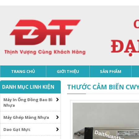
TRANG CHỦ
GIỚI THIỆU
SẢN PHẨM
THƯỚC CẢM BIẾN CWY
DANH MỤC LINH KIỆN
Máy In Ống Đồng Bao Bì
Nhựa
Máy Ghép Màng Nhựa
Dao Gạt Mực