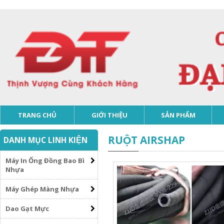
TRANG CHỦ
GIỚI THIỆU
SẢN PHẨM
RUỘT AIRSHAP
DANH MỤC LINH KIỆN
Máy In Ống Đồng Bao Bì
Nhựa
Máy Ghép Màng Nhựa
Dao Gạt Mực