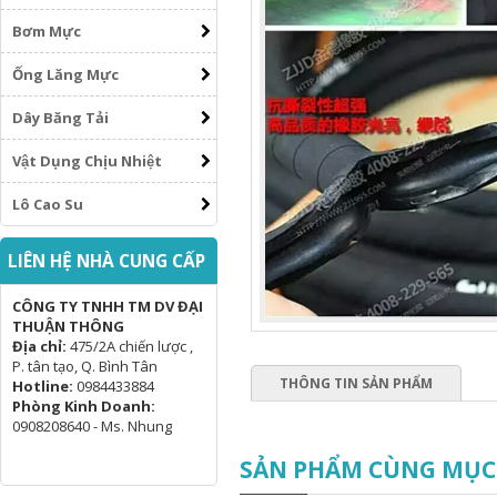
Bơm Mực
Ống Lăng Mực
Dây Băng Tải
Vật Dụng Chịu Nhiệt
Lô Cao Su
LIÊN HỆ NHÀ CUNG CẤP
CÔNG TY TNHH TM DV ĐẠI
THUẬN THÔNG
Địa chỉ:
475/2A chiến lược ,
P. tân tạo, Q. Bình Tân
THÔNG TIN SẢN PHẨM
Hotline:
0984433884
Phòng Kinh Doanh:
0908208640 - Ms. Nhung
SẢN PHẨM CÙNG MỤC