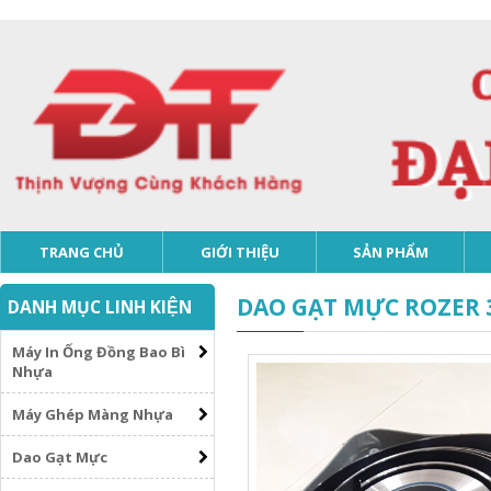
TRANG CHỦ
GIỚI THIỆU
SẢN PHẨM
DAO GẠT MỰC ROZER
DANH MỤC LINH KIỆN
Máy In Ống Đồng Bao Bì
Nhựa
Máy Ghép Màng Nhựa
Dao Gạt Mực