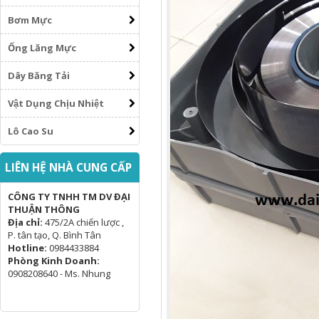
Bơm Mực
Ống Lăng Mực
Dây Băng Tải
Vật Dụng Chịu Nhiệt
Lô Cao Su
LIÊN HỆ NHÀ CUNG CẤP
CÔNG TY TNHH TM DV ĐẠI
THUẬN THÔNG
Địa chỉ:
475/2A chiến lược ,
P. tân tạo, Q. Bình Tân
Hotline:
0984433884
Phòng Kinh Doanh:
0908208640 - Ms. Nhung