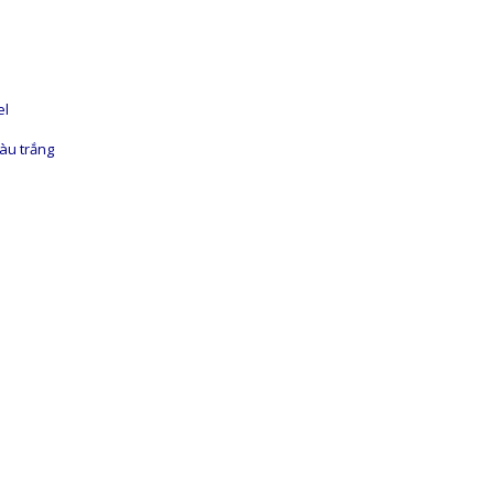
el
̀u trắng