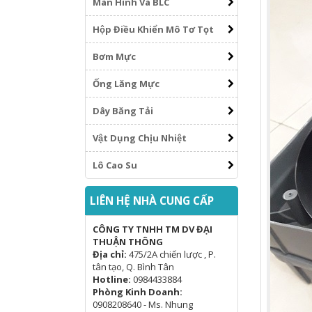
Màn Hình Và BLC
Hộp Điều Khiển Mô Tơ Tọt
Bơm Mực
Ống Lăng Mực
Dây Băng Tải
Vật Dụng Chịu Nhiệt
Lô Cao Su
LIÊN HỆ NHÀ CUNG CẤP
CÔNG TY TNHH TM DV ĐẠI
THUẬN THÔNG
Địa chỉ:
475/2A chiến lược , P.
tân tạo, Q. Bình Tân
Hotline:
0984433884
Phòng Kinh Doanh:
0908208640 - Ms. Nhung