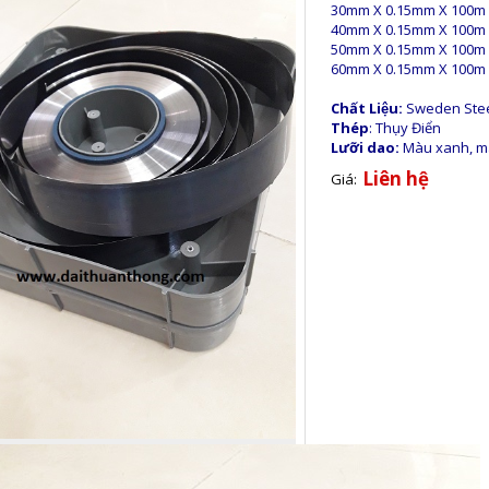
30mm X 0.15mm X 100m
40mm X 0.15mm X 100m
50mm X 0.15mm X 100m
60mm X 0.15mm X 100m
Chất Liệu:
Sweden Ste
Thép
: Thụy Điển
Lưỡi dao:
Màu xanh, ma
Liên hệ
Giá: