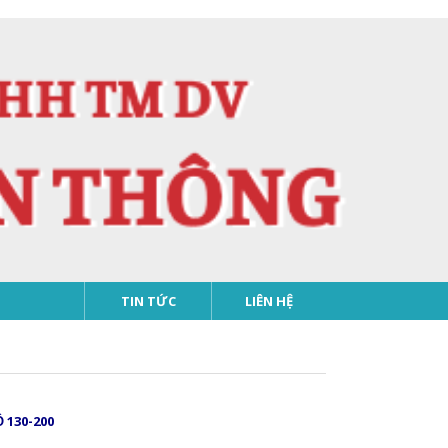
TIN TỨC
LIÊN HỆ
̣ 130-200