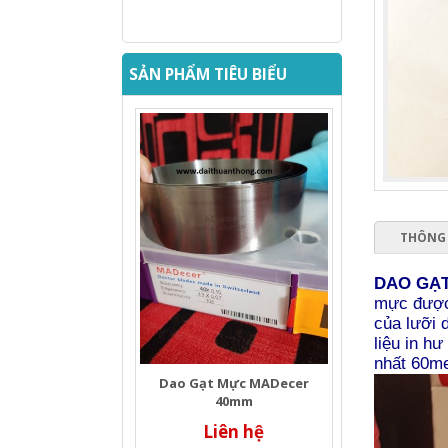
SẢN PHẨM TIÊU BIỂU
THÔNG 
DAO GẠ
mực được
của lưỡi 
liệu in hư
nhất 60me
Dao Gạt Mực MADecer
40mm
Liên hệ